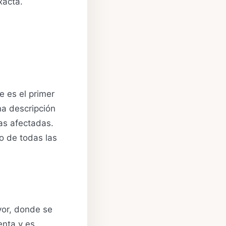
xacta.
ue es el primer
na descripción
as afectadas.
o de todas las
ayor, donde se
enta y es