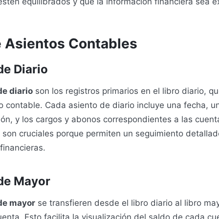
 estén equilibrados y que la información financiera sea e
e Asientos Contables
de Diario
de diario
son los registros primarios en el libro diario, q
lo contable. Cada asiento de diario incluye una fecha, u
ión, y los cargos y abonos correspondientes a las cuent
 son cruciales porque permiten un seguimiento detallad
financieras.
de Mayor
de mayor
se transfieren desde el libro diario al libro m
enta. Esto facilita la visualización del saldo de cada cu