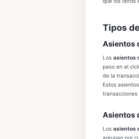
que los libros
Tipos d
Asientos 
Los
asientos 
paso en el cic
de la transacc
Estos asientos
transacciones 
Asientos 
Los
asientos 
agrupan por cu