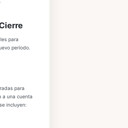
.
Cierre
bles para
 nuevo período.
rradas para
en a una cuenta
se incluyen: