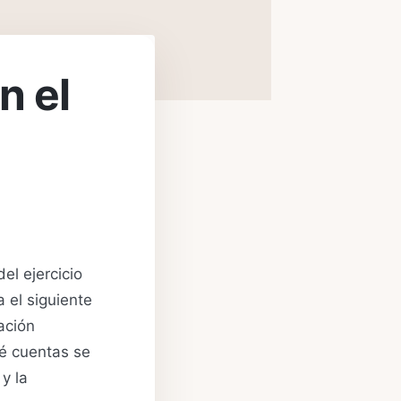
n el
el ejercicio
a el siguiente
ación
ué cuentas se
y la