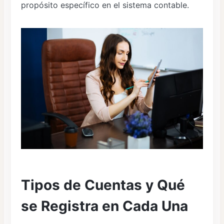
propósito específico en el sistema contable.
Tipos de Cuentas y Qué
se Registra en Cada Una