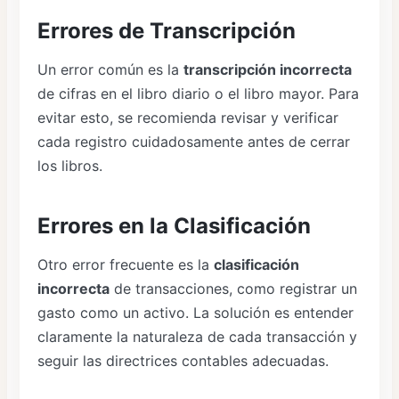
Errores de Transcripción
Un error común es la
transcripción incorrecta
de cifras en el libro diario o el libro mayor. Para
evitar esto, se recomienda revisar y verificar
cada registro cuidadosamente antes de cerrar
los libros.
Errores en la Clasificación
Otro error frecuente es la
clasificación
incorrecta
de transacciones, como registrar un
gasto como un activo. La solución es entender
claramente la naturaleza de cada transacción y
seguir las directrices contables adecuadas.