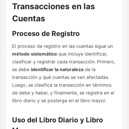
Transacciones en las
Cuentas
Proceso de Registro
El proceso de registro en las cuentas sigue un
método sistemático
que incluye identificar,
clasificar y registrar cada transacción. Primero,
se debe
identificar la naturaleza
de la
transacción y qué cuentas se ven afectadas.
Luego, se clasifica la transacción en términos
de debe y haber, y finalmente, se registra en el
libro diario y se posterga en el libro mayor.
Uso del Libro Diario y Libro