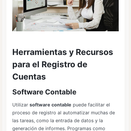
Herramientas y Recursos
para el Registro de
Cuentas
Software Contable
Utilizar
software contable
puede facilitar el
proceso de registro al automatizar muchas de
las tareas, como la entrada de datos y la
generación de informes. Programas como