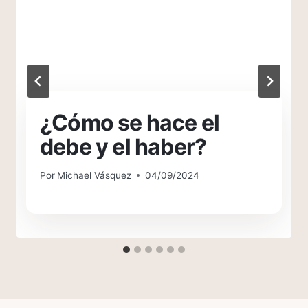
¿Cómo se hace el
debe y el haber?
Por
Michael Vásquez
04/09/2024