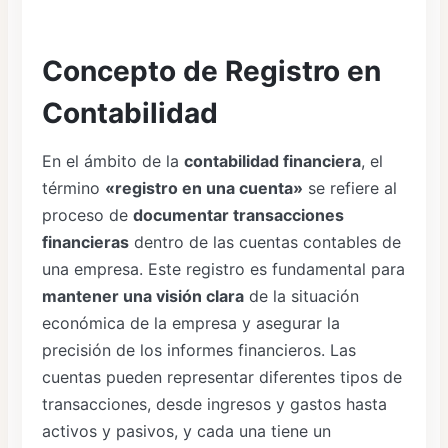
Concepto de Registro en
Contabilidad
En el ámbito de la
contabilidad financiera
, el
término
«registro en una cuenta»
se refiere al
proceso de
documentar transacciones
financieras
dentro de las cuentas contables de
una empresa. Este registro es fundamental para
mantener una visión clara
de la situación
económica de la empresa y asegurar la
precisión de los informes financieros. Las
cuentas pueden representar diferentes tipos de
transacciones, desde ingresos y gastos hasta
activos y pasivos, y cada una tiene un