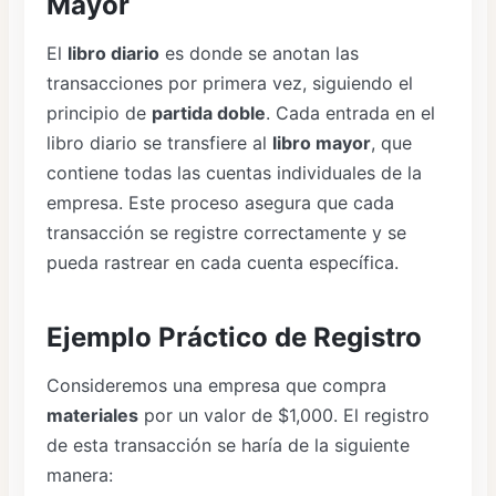
Mayor
El
libro diario
es donde se anotan las
transacciones por primera vez, siguiendo el
principio de
partida doble
. Cada entrada en el
libro diario se transfiere al
libro mayor
, que
contiene todas las cuentas individuales de la
empresa. Este proceso asegura que cada
transacción se registre correctamente y se
pueda rastrear en cada cuenta específica.
Ejemplo Práctico de Registro
Consideremos una empresa que compra
materiales
por un valor de $1,000. El registro
de esta transacción se haría de la siguiente
manera: