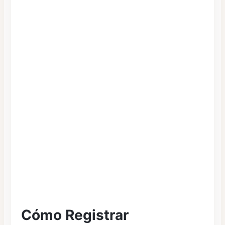
Cómo Registrar